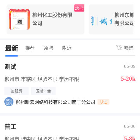
位
2职位
柳州化工股份有限
柳州东城置
公司
有限公司
最新
推荐
急聘
附近
筛选
测试
06-09
5-20k
柳州市-市辖区
-经验不限
-学历不限
加班费
五险一金
柳州新云网络科技有限公司南宁分公司
认证
普工
06-06
5-8k
柳州市-城中区
-经验不限
-学历不限