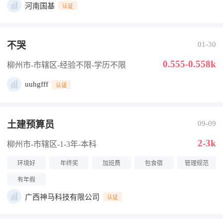
河南国基
认证
不哭
01-30
0.555-0.558k
柳州市-市辖区
-经验不限
-学历不限
uuhgfff
认证
土建预算员
09-09
2-3k
柳州市-市辖区
-1-3年
-本科
环境好
年终奖
加班费
包食宿
管理规范
有年假
广西神马科技有限公司
认证