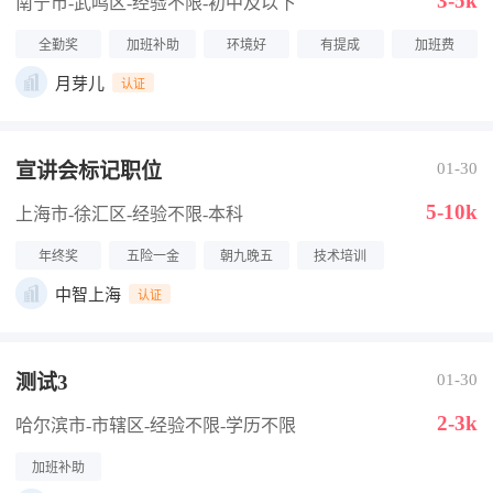
3-5k
南宁市-武鸣区
-经验不限
-初中及以下
全勤奖
加班补助
环境好
有提成
加班费
月芽儿
认证
宣讲会标记职位
01-30
5-10k
上海市-徐汇区
-经验不限
-本科
年终奖
五险一金
朝九晚五
技术培训
中智上海
认证
测试3
01-30
2-3k
哈尔滨市-市辖区
-经验不限
-学历不限
加班补助