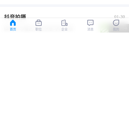
抖音拍摄
01-30
2-3k
0.051884s
柳州市-市辖区
-经验不限
-学历不限
首页
职位
企业
消息
我的
河南国基
认证
电话销售
01-30
2-3k
柳州市-市辖区
-经验不限
-中专/中技
年终奖
五险一金
河南国基
认证
女鞋销售员
01-30