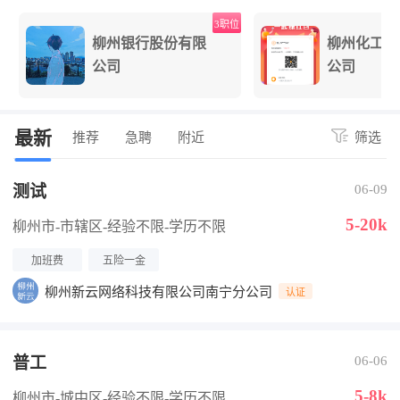
位
3职位
柳州银行股份有限
柳州化工股
公司
公司
最新
推荐
急聘
附近
筛选
测试
06-09
5-20k
柳州市-市辖区
-经验不限
-学历不限
加班费
五险一金
柳州新云网络科技有限公司南宁分公司
认证
普工
06-06
5-8k
柳州市-城中区
-经验不限
-学历不限